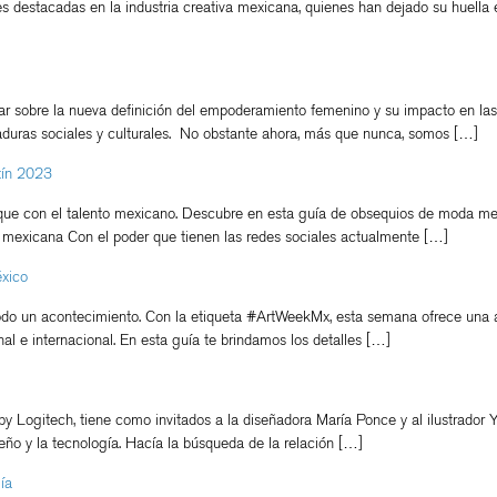
 destacadas en la industria creativa mexicana, quienes han dejado su huella e
ar sobre la nueva definición del empoderamiento femenino y su impacto en las 
ataduras sociales y culturales. No obstante ahora, más que nunca, somos […]
tín 2023
que con el talento mexicano. Descubre en esta guía de obsequios de moda mex
 mexicana Con el poder que tienen las redes sociales actualmente […]
éxico
o un acontecimiento. Con la etiqueta #ArtWeekMx, esta semana ofrece una amp
al e internacional. En esta guía te brindamos los detalles […]
by Logitech, tiene como invitados a la diseñadora María Ponce y al ilustrador 
ISEÑADORES
MODA
CULTURA
PRENSA
GALERÍA
seño y la tecnología. Hacía la búsqueda de la relación […]
VER
VER
VER
ía