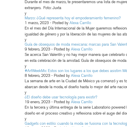
Durante el mes de marzo, te presentaremos una lista de mujeres
extranjero. Foto: Juxta
y
Marzo: ¿Qué representa hoy el empoderamiento femenino?
1 marzo, 2023
- Posted by
Alexa Carrillo
En el mes del Día Internacional de la Mujer queremos reflexion
igualdad de género y por la liberación de las mujeres de las 
y
Guía de obsequios de moda mexicana: marcas para San Valen
9 febrero, 2023
- Posted by
Alexa Carrillo
Se acerca San Valentín y no hay mejor manera que celebrarlo 
en esta celebración de la amistad. Guía de obsequios de moda
y
#ArtWeekMx: Estos son los lugares a los que debes asistirn M
8 febrero, 2023
- Posted by
Alexa Carrillo
La semana de arte en la Ciudad de México ya comenzó y es tod
abarcan desde la moda, el diseño hasta lo mejor del arte nacion
y
¿El diseño debe usar tecnología para existir?
19 enero, 2023
- Posted by
Alexa Carrillo
En la tercera y última entrega de la serie Laboratorio powered 
EDITORIAL
D
diseño en el proceso creativo y reflexiona sobre el auge del di
y
VER
Gadgets con estilo: cuando la moda se fusiona con la tecnolog