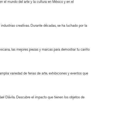
n el mundo del arte y la cultura en México y en el
industrias creativas. Durante décadas, se ha luchado por la
icana, las mejores piezas y marcas para demostrar tu cariño
lia variedad de ferias de arte, exhibiciones y eventos que
Yael Dávila. Descubre el impacto que tienen los objetos de
ESTILO DE VIDA
VER
VER
VER