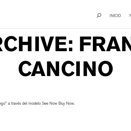
INICIO
RCHIVE: FRA
CANCINO
uego” a través del modelo See Now Buy Now.