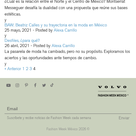
¿Cuál es la relación entre el Norte y el Centro de México? Montserrat
Messeguer desafía la dualidad con una propuesta que reúne sus bases
estéticas.
y
BAW: Beatriz Calles y su trayectoria en la moda en México
25 mayo, 2021
- Posted by
Alexa Carrillo
y
Desfiles, ¿para qué?
26 abril, 2021
- Posted by
Alexa Carrillo
La pasarela de moda ha cambiado, pero no su propósito. Exploramos los
aciertos y las oportunidades ante tiempos de cambio.
y
« Anterior
1
2
3
4
Enviar
Suscríbete y recibe noticias de Fashion Week cada semana
Fashion Week México 2026 ©