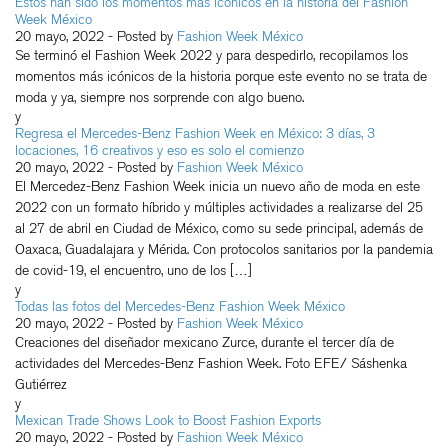
Estos han sido los momentos más icónicos en la historia del Fashion
Week México
20 mayo, 2022
- Posted by
Fashion Week México
Se terminó el Fashion Week 2022 y para despedirlo, recopilamos los
momentos más icónicos de la historia porque este evento no se trata de
moda y ya, siempre nos sorprende con algo bueno.
y
Regresa el Mercedes-Benz Fashion Week en México: 3 días, 3
locaciones, 16 creativos y eso es solo el comienzo
20 mayo, 2022
- Posted by
Fashion Week México
El Mercedez-Benz Fashion Week inicia un nuevo año de moda en este
2022 con un formato híbrido y múltiples actividades a realizarse del 25
al 27 de abril en Ciudad de México, como su sede principal, además de
Oaxaca, Guadalajara y Mérida. Con protocolos sanitarios por la pandemia
de covid-19, el encuentro, uno de los […]
y
Todas las fotos del Mercedes-Benz Fashion Week México
20 mayo, 2022
- Posted by
Fashion Week México
Creaciones del diseñador mexicano Zurce, durante el tercer día de
actividades del Mercedes-Benz Fashion Week. Foto EFE/ Sáshenka
Gutiérrez
y
Mexican Trade Shows Look to Boost Fashion Exports
20 mayo, 2022
- Posted by
Fashion Week México