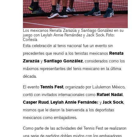
Los mexicanos Renata Zarazúa y Santiago González en su
juego con Leylah Annie Fernández y Jack Sock. Foto:
Cortesía
Esta celebración al tenis nacional fue un evento sin
precedentes que reunió a los tenistas mexicanos
Renata
Zarazúa
y
Santiago González
, considerados como los
máximos representantes del tenis mexicano en la última
década.
El evento
Tennis Fest
, organizado por Lululemon México,
contó con invitados internacionales como
Rafael Nadal
,
Casper Ruud
,
Leylah Annie Fernánde
z y
Jack Sock
,
mismos que le dieron la bienvenida a los deportistas
mexicanos como embajadores.
Como parte de las actividades del Tennis Fest se realizaron
una serie de partidos dobles mixtos con los embajadores